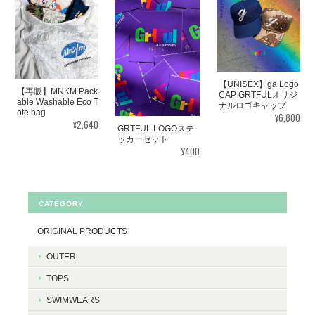
【UNISEX】ga Logo
【再販】MNKM Pack
CAP GRTFULオリジ
able Washable Eco T
ナルロゴキャップ
ote bag
¥6,800
¥2,640
GRTFUL LOGOステ
ッカーセット
¥400
CATEGORY
ORIGINAL PRODUCTS
OUTER
TOPS
SWIMWEARS