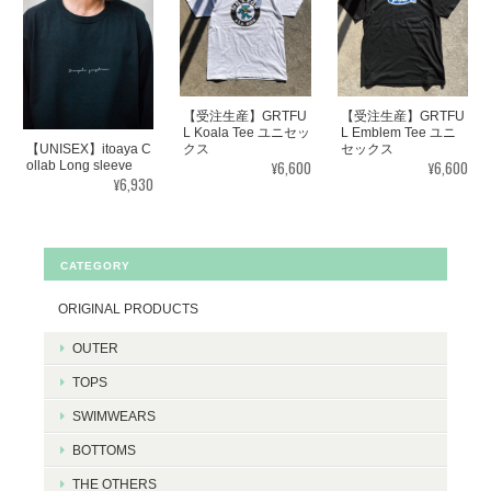
【受注生産】GRTFU
【受注生産】GRTFU
L Koala Tee ユニセッ
L Emblem Tee ユニ
【UNISEX】itoaya C
クス
セックス
¥6,600
¥6,600
ollab Long sleeve
¥6,930
CATEGORY
ORIGINAL PRODUCTS
OUTER
TOPS
SWIMWEARS
BOTTOMS
THE OTHERS