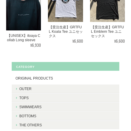
【受注生産】GRTFU
【受注生産】GRTFU
L Koala Tee ユニセッ
L Emblem Tee ユニ
【UNISEX】itoaya C
クス
セックス
¥6,600
¥6,600
ollab Long sleeve
¥6,930
CATEGORY
ORIGINAL PRODUCTS
OUTER
TOPS
SWIMWEARS
BOTTOMS
THE OTHERS