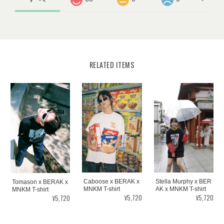
RELATED ITEMS
Stella Murphy x BER
Caboose x BERAK x
Tomason x BERAK x
AK x MNKM T-shirt
MNKM T-shirt
MNKM T-shirt
¥5,720
¥5,720
¥5,720