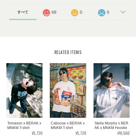
68
0
0
すべて
RELATED ITEMS
Caboose x BERAK x
Stella Murphy x BER
Tomason x BERAK x
MNKM T-shirt
AK x MNKM Hoodie
MNKM T-shirt
¥5,720
¥10,560
¥5,720