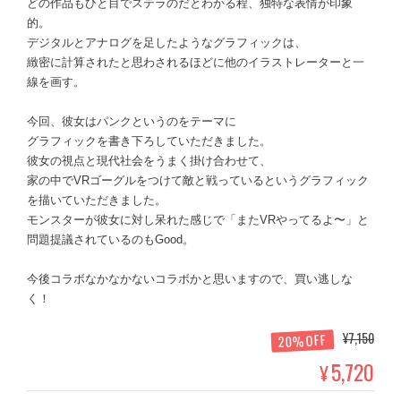
どの作品もひと目でステラのだとわかる程、独特な表情が印象
的。
デジタルとアナログを足したようなグラフィックは、
緻密に計算されたと思わされるほどに他のイラストレーターと一
線を画す。
今回、彼女はパンクというのをテーマに
グラフィックを書き下ろしていただきました。
彼女の視点と現代社会をうまく掛け合わせて、
家の中でVRゴーグルをつけて敵と戦っているというグラフィック
を描いていただきました。
モンスターが彼女に対し呆れた感じで「またVRやってるよ〜」と
問題提議されているのもGood。
今後コラボなかなかないコラボかと思いますので、買い逃しな
く！
¥7,150
20%OFF
5,720
¥