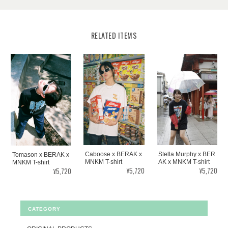
RELATED ITEMS
Stella Murphy x BER
Caboose x BERAK x
Tomason x BERAK x
AK x MNKM T-shirt
MNKM T-shirt
MNKM T-shirt
¥5,720
¥5,720
¥5,720
CATEGORY